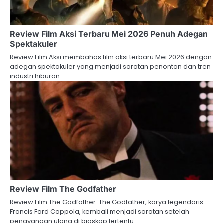
Review Film Aksi Terbaru Mei 2026 Penuh Adegan
Spektakuler
Review Film Aksi membahas film aksi terbaru Mei 2026 dengan
adegan spektakuler yang menjadi sorotan penonton dan tren
industri hiburan…
Review Film The Godfather
Review Film The Godfather. The Godfather, karya legendaris
Francis Ford Coppola, kembali menjadi sorotan setelah
penayangan ulang di bioskop tertentu…