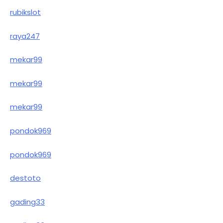
rubikslot
raya247
mekar99
mekar99
mekar99
pondok969
pondok969
destoto
gading33