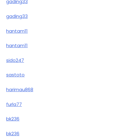
gading33
gading33
hantam11
hantam11
sido247
sastoto
harimau868
furla77
bk236
bk236