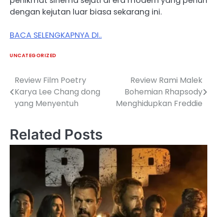
penikmat sinema sejati di era modern yang penuh
dengan kejutan luar biasa sekarang ini.
BACA SELENGKAPNYA DI..
UNCATEGORIZED
Review Film Poetry
Review Rami Malek
Post
Karya Lee Chang dong
Bohemian Rhapsody
navigation
yang Menyentuh
Menghidupkan Freddie
Related Posts