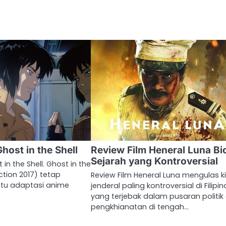
host in the Shell
Review Film Heneral Luna Bi
Sejarah yang Kontroversial
 in the Shell. Ghost in the
action 2017) tetap
Review Film Heneral Luna mengulas k
atu adaptasi anime
jenderal paling kontroversial di Filipin
yang terjebak dalam pusaran politik
pengkhianatan di tengah…