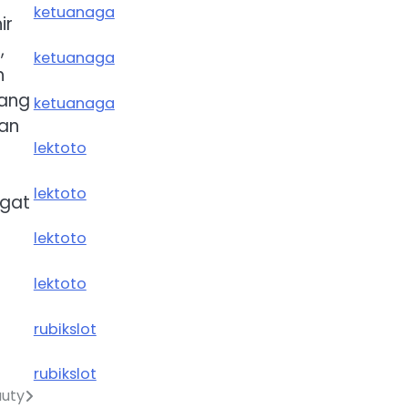
ketuanaga
ir
,
ketuanaga
h
tang
ketuanaga
ian
lektoto
lektoto
ngat
lektoto
lektoto
rubikslot
rubikslot
auty