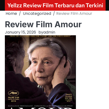
Skip
Yellzz Review Film Terbaru dan Terkini
to
Home
Uncategorized
Review Film Amour
content
Review Film Amour
January 15, 2026
by
admin