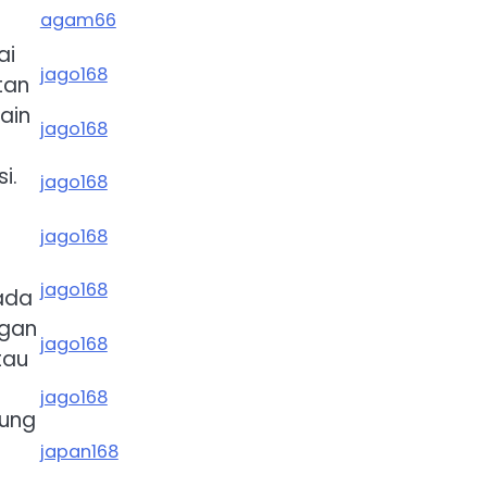
agam66
ai
jago168
tan
ain
jago168
i.
jago168
jago168
jago168
ada
egan
jago168
tau
jago168
sung
japan168