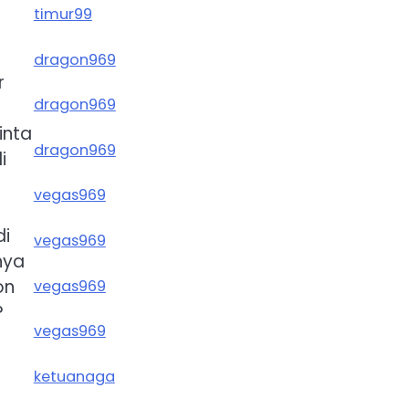
timur99
dragon969
r
dragon969
inta
dragon969
i
vegas969
di
vegas969
nya
on
vegas969
?
vegas969
ketuanaga