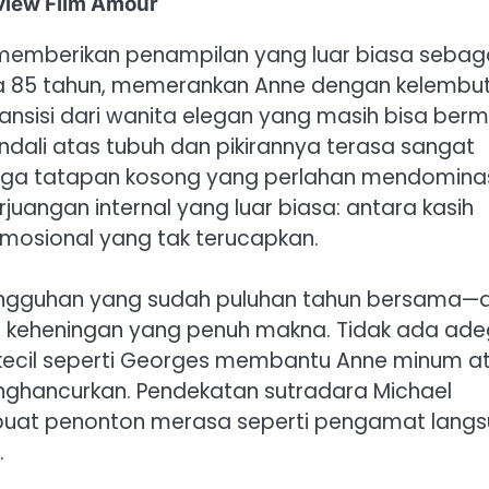
view Film Amour
 memberikan penampilan yang luar biasa sebag
sia 85 tahun, memerankan Anne dengan kelembu
nsisi dari wanita elegan yang masih bisa berm
dali atas tubuh dan pikirannya terasa sangat
ngga tatapan kosong yang perlahan mendominas
uangan internal yang luar biasa: antara kasih
emosional yang tak terucapkan.
sungguhan yang sudah puluhan tahun bersama—
an keheningan yang penuh makna. Tidak ada ad
kecil seperti Georges membantu Anne minum a
nghancurkan. Pendekatan sutradara Michael
buat penonton merasa seperti pengamat lang
.