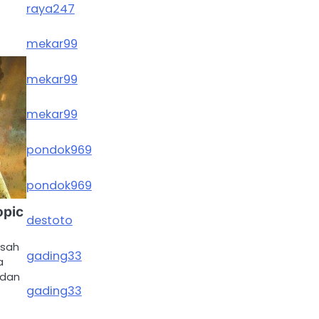
raya247
mekar99
mekar99
mekar99
pondok969
pondok969
opic
destoto
isah
gading33
a
 dan
gading33