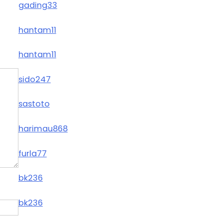
gading33
hantam11
hantam11
sido247
sastoto
harimau868
furla77
bk236
bk236