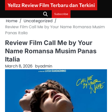
Skip
Yellzz Review Film Terbaru dan Terkini
to
content
Subscribe
Home
Uncategorized
Review Film Call Me by Your Name Romansa Musim
Panas Italia
Review Film Call Me by Your
Name Romansa Musim Panas
Italia
March 8, 2026
by
admin