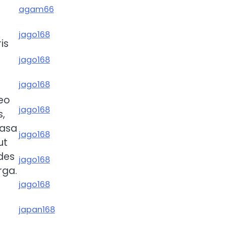
agam66
jago168
is
jago168
jago168
eo
jago168
s,
hasa
jago168
ut
ides
jago168
rga.
jago168
japan168