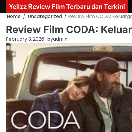
Skip
Yellzz Review Film Terbaru dan Terkini
to
Home
Uncategorized
Review Film CODA: Keluarga
content
Review Film CODA: Keluar
February 3, 2026
by
admin