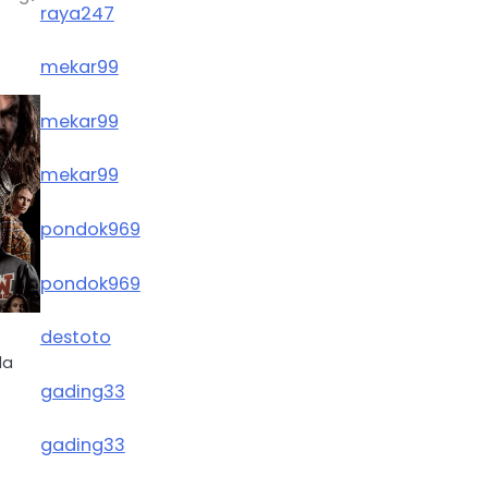
raya247
mekar99
mekar99
mekar99
pondok969
pondok969
destoto
da
gading33
gading33