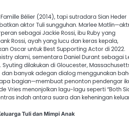
amille Bélier (2014), tapi sutradara Sian Heder
atkan aktor Tuli sungguhan. Marlee Matlin—aktr
ran sebagai Jackie Rossi, ibu Ruby yang
rank Rossi, ayah yang lucu dan keras kepala,
n Oscar untuk Best Supporting Actor di 2022.
try alami, sementara Daniel Durant sebagai L
. Syuting dilakukan di Gloucester, Massachusett
ar, dan banyak adegan dialog menggunakan ba
eberapa bagian—membuat penonton pendengar ik
de Vries menonjolkan lagu-lagu seperti “Both S
ntras indah antara suara dan keheningan kelua
eluarga Tuli dan Mimpi Anak