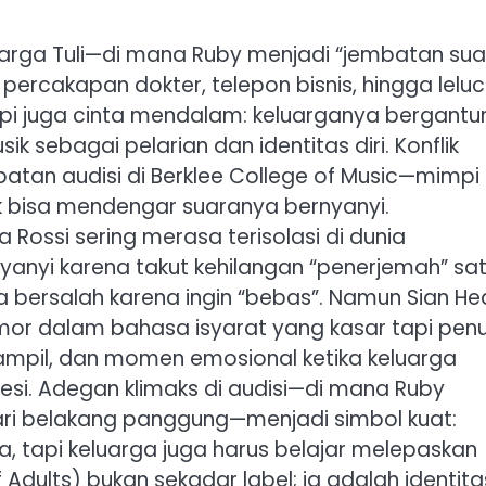
uarga Tuli—di mana Ruby menjadi “jembatan sua
percakapan dokter, telepon bisnis, hingga lelu
tapi juga cinta mendalam: keluarganya bergantu
sebagai pelarian dan identitas diri. Konflik
tan audisi di Berklee College of Music—mimpi
k bisa mendengar suaranya bernyanyi.
ga Rossi sering merasa terisolasi di dunia
anyi karena takut kehilangan “penerjemah” sa
bersalah karena ingin “bebas”. Namun Sian He
r dalam bahasa isyarat yang kasar tapi pen
tampil, dan momen emosional ketika keluarga
esi. Adegan klimaks di audisi—di mana Ruby
ari belakang panggung—menjadi simbol kuat:
, tapi keluarga juga harus belajar melepaskan
dults) bukan sekadar label; ia adalah identita