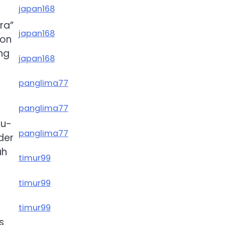
japan168
ra”
japan168
con
ng
japan168
panglima77
panglima77
tu-
panglima77
der
uh
timur99
timur99
timur99
s