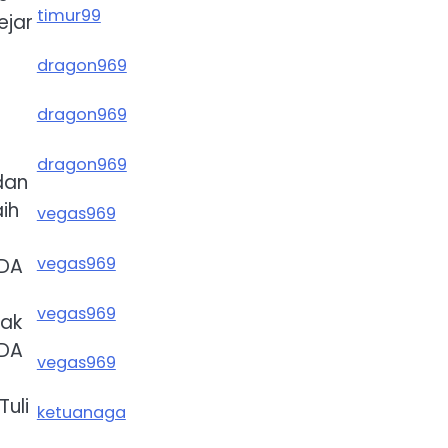
timur99
ejar
dragon969
dragon969
dragon969
dan
ih
vegas969
vegas969
ODA
vegas969
nak
ODA
vegas969
uli
ketuanaga