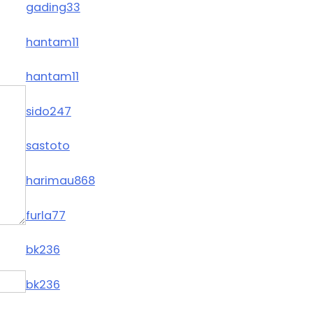
gading33
hantam11
hantam11
sido247
sastoto
harimau868
furla77
bk236
bk236