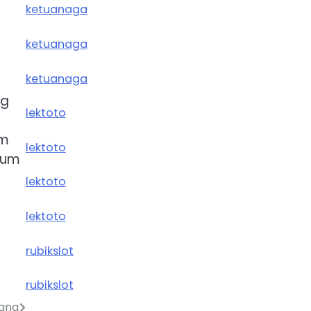
ketuanaga
ketuanaga
ketuanaga
ng
lektoto
lm
lektoto
lum
lektoto
lektoto
rubikslot
rubikslot
gang