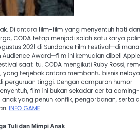
ak. Di antara film-film yang menyentuh hati da
a, CODA tetap menjadi salah satu karya pali
 Agustus 2021 di Sundance Film Festival—di mana
Audience Award—film ini kemudian dibeli Appl
estival saat itu. CODA mengikuti Ruby Rossi, rem
, yang terjebak antara membantu bisnis nelay
di perguruan tinggi. Dengan campuran humor
nyentuh, film ini bukan sekadar cerita coming
i anak yang penuh konflik, pengorbanan, serta c
an.
INFO GAME
ga Tuli dan Mimpi Anak