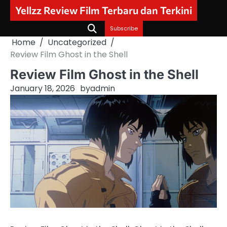
Skip
Yellzz Review Film Terbaru dan Terkini
to
content
Subscribe
Home
Uncategorized
Review Film Ghost in the Shell
Review Film Ghost in the Shell
January 18, 2026
by
admin