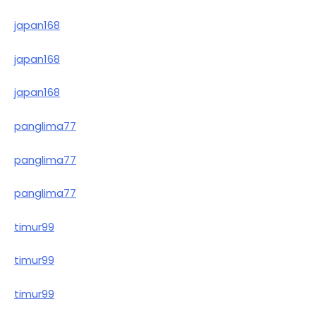
japan168
japan168
japan168
panglima77
panglima77
panglima77
timur99
timur99
timur99