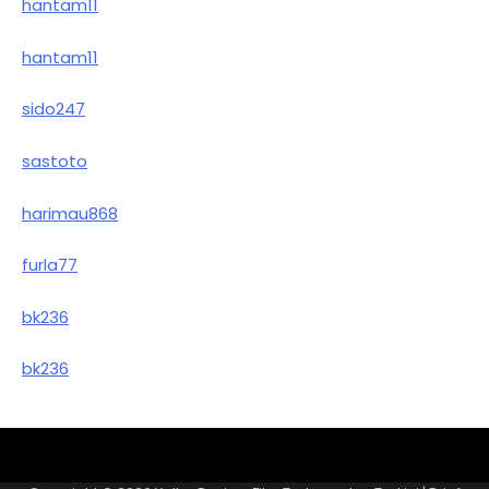
hantam11
hantam11
sido247
sastoto
harimau868
furla77
bk236
bk236
Sample
Page