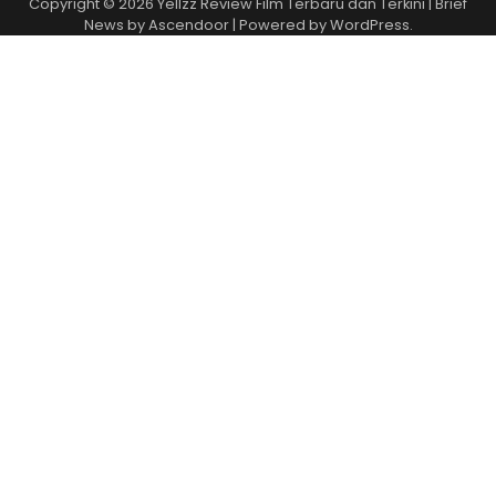
Copyright © 2026
Yellzz Review Film Terbaru dan Terkini
| Brief
News by
Ascendoor
| Powered by
WordPress
.