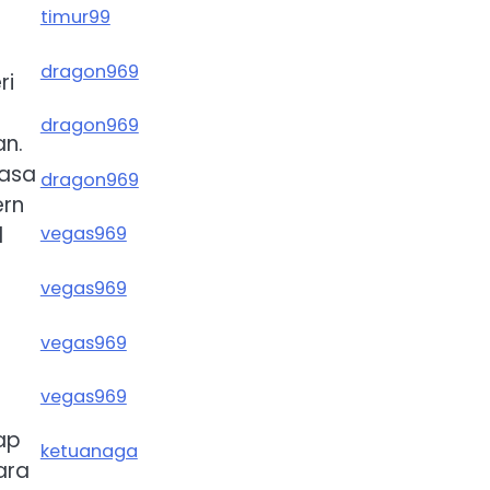
timur99
dragon969
ri
dragon969
an.
rasa
dragon969
ern
l
vegas969
vegas969
vegas969
vegas969
ap
ketuanaga
ara