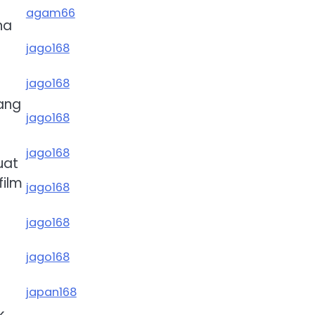
agam66
na
n
jago168
jago168
ang
jago168
jago168
uat
film
jago168
jago168
jago168
japan168
k