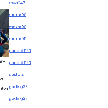
raya247
mekar99
mekar99
mekar99
pondok969
er-
pondok969
destoto
se
gading33
nton.
gading33