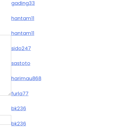
gading33
hantam11
hantam11
sido247
sastoto
harimau868
furla77
bk236
bk236