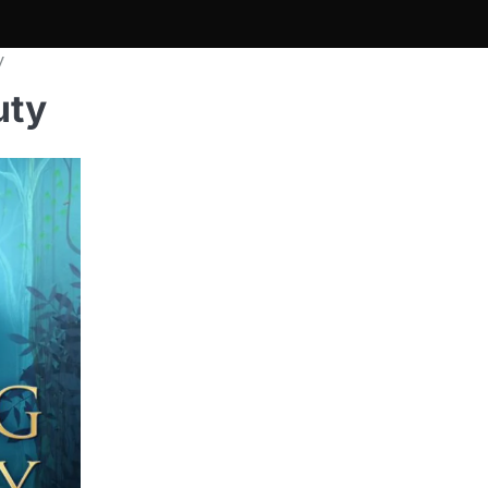
y
uty