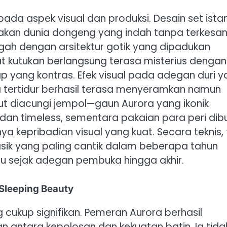
 pada aspek visual dan produksi. Desain set ista
ptakan dunia dongeng yang indah tanpa terkesa
gah dengan arsitektur gotik yang dipadukan
 kutukan berlangsung terasa misterius dengan
yang kontras. Efek visual pada adegan duri y
tertidur berhasil terasa menyeramkan namun
ut diacungi jempol—gaun Aurora yang ikonik
dan timeless, sementara pakaian para peri dib
 kepribadian visual yang kuat. Secara teknis, 
asik yang paling cantik dalam beberapa tahun
au sejak adegan pembuka hingga akhir.
Sleeping Beauty
 cukup signifikan. Pemeran Aurora berhasil
ntara kepolosan dan kekuatan batin. Ia tida