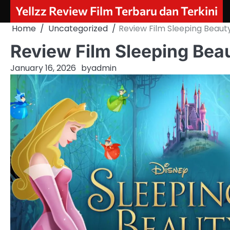
Skip
Yellzz Review Film Terbaru dan Terkini
to
Home
Uncategorized
Review Film Sleeping Beaut
content
Review Film Sleeping Bea
January 16, 2026
by
admin