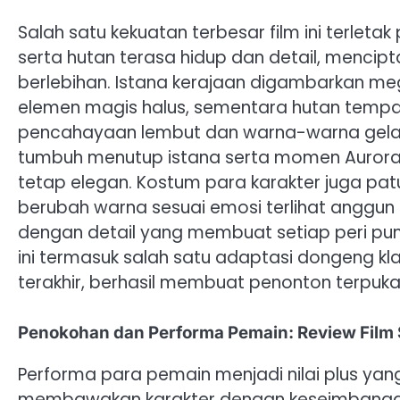
Salah satu kekuatan terbesar film ini terletak
serta hutan terasa hidup dan detail, menci
berlebihan. Istana kerajaan digambarkan me
elemen magis halus, sementara hutan tempat
pencahayaan lembut dan warna-warna gelap 
tumbuh menutup istana serta momen Aurora 
tetap elegan. Kostum para karakter juga pat
berubah warna sesuai emosi terlihat anggun 
dengan detail yang membuat setiap peri punya
ini termasuk salah satu adaptasi dongeng kl
terakhir, berhasil membuat penonton terpuk
Penokohan dan Performa Pemain: Review Film 
Performa para pemain menjadi nilai plus yang
membawakan karakter dengan keseimbangan a