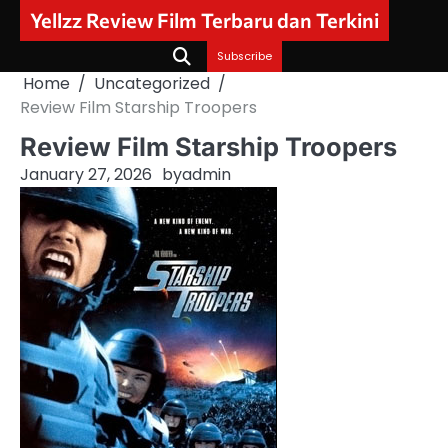
Skip
Yellzz Review Film Terbaru dan Terkini
to
content
Subscribe
Home
Uncategorized
Review Film Starship Troopers
Review Film Starship Troopers
January 27, 2026
by
admin