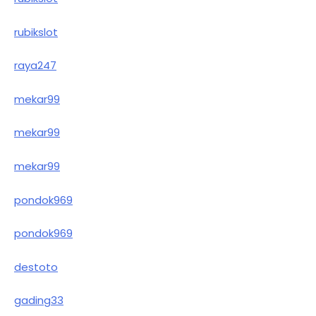
rubikslot
raya247
mekar99
mekar99
mekar99
pondok969
pondok969
destoto
gading33