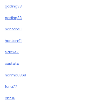
gading33
gading33
hantam11
hantam11
sido247
sastoto
harimau868
furla77
bk236