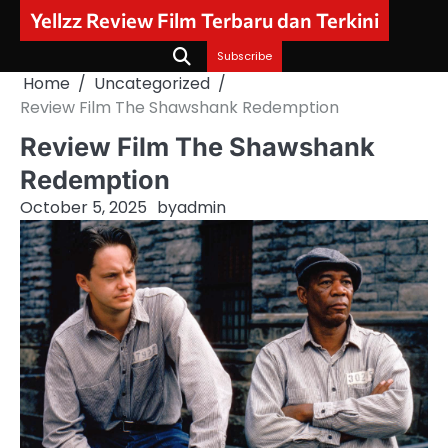
Skip
Yellzz Review Film Terbaru dan Terkini
to
content
Subscribe
Home
Uncategorized
Review Film The Shawshank Redemption
Review Film The Shawshank
Redemption
October 5, 2025
by
admin