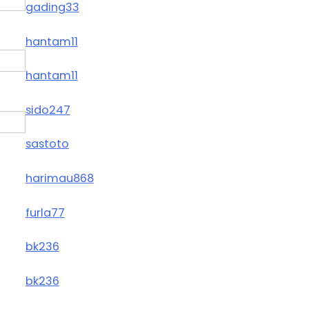
gading33
hantam11
hantam11
sido247
sastoto
harimau868
furla77
bk236
bk236