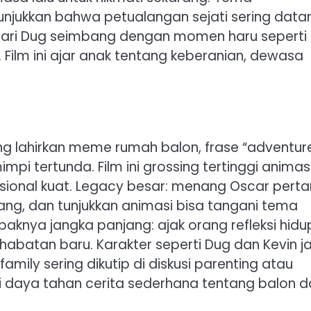
unjukkan bahwa petualangan sejati sering data
!” dari Dug seimbang dengan momen haru seperti
 Film ini ajar anak tentang keberanian, dewasa
g lahirkan meme rumah balon, frase “adventure
impi tertunda. Film ini grossing tertinggi animas
sional kuat. Legacy besar: menang Oscar pert
ang, dan tunjukkan animasi bisa tangani tema
knya jangka panjang: ajak orang refleksi hidu
abatan baru. Karakter seperti Dug dan Kevin ja
mily sering dikutip di diskusi parenting atau
ukti daya tahan cerita sederhana tentang balon 