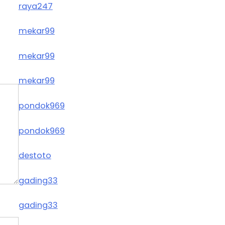
raya247
mekar99
mekar99
mekar99
pondok969
pondok969
destoto
gading33
gading33