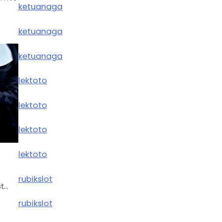
ketuanaga
ketuanaga
ketuanaga
lektoto
lektoto
lektoto
lektoto
n
rubikslot
st…
rubikslot