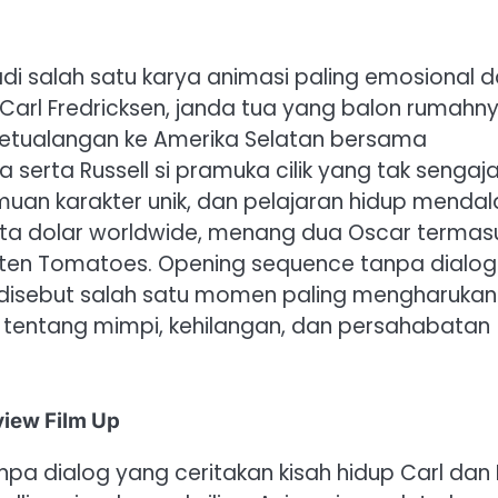
adi salah satu karya animasi paling emosional 
ti Carl Fredricksen, janda tua yang balon rumahn
petualangan ke Amerika Selatan bersama
a serta Russell si pramuka cilik yang tak sengaj
muan karakter unik, dan pelajaran hidup menda
5 juta dolar worldwide, menang dua Oscar termas
otten Tomatoes. Opening sequence tanpa dialog
g disebut salah satu momen paling mengharukan
ta tentang mimpi, kehilangan, dan persahabatan
view Film Up
a dialog yang ceritakan kisah hidup Carl dan E