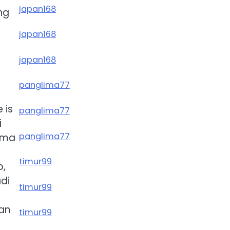
japan168
ng
japan168
japan168
panglima77
 is
panglima77
i
panglima77
ama
timur99
p,
di
timur99
dan
timur99