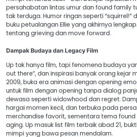
persahabatan lintas umur dan found family t
tak terduga. Humor ringan seperti “squirrel
buku petualangan Ellie yang akhirnya lengkap.
tentang grieving dan move forward.
Dampak Budaya dan Legacy Film
Up tak hanya film, tapi fenomena budaya yan
out there”, dan inspirasi banyak orang kejar m
2009, buka era animasi dengan opening emo
untuk film dengan opening tanpa dialog panj
dewasa seperti widowhood dan regret. Dampa
hargai momen kecil, dan terbuka pada persah
merchandise favorit, sementara tema found fa
aging. Up masuk list film terbaik abad 21, b
mimpi yang bawa pesan mendalam.