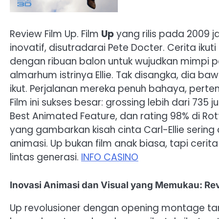
Review Film Up. Film
Up
yang rilis pada 2009 j
inovatif, disutradarai Pete Docter. Cerita iku
dengan ribuan balon untuk wujudkan mimpi 
almarhum istrinya Ellie. Tak disangka, dia baw
ikut. Perjalanan mereka penuh bahaya, perte
Film ini sukses besar: grossing lebih dari 73
Best Animated Feature, dan rating 98% di R
yang gambarkan kisah cinta Carl-Ellie serin
animasi. Up bukan film anak biasa, tapi ceri
lintas generasi.
INFO CASINO
Inovasi Animasi dan Visual yang Memukau: Re
Up revolusioner dengan opening montage tanp