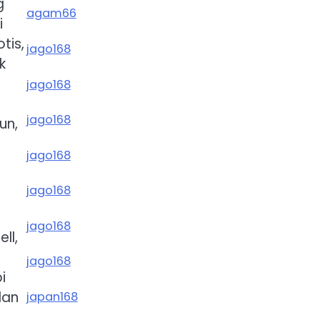
g
agam66
i
tis,
jago168
k
jago168
jago168
un,
jago168
jago168
e
jago168
ll,
jago168
i
dan
japan168