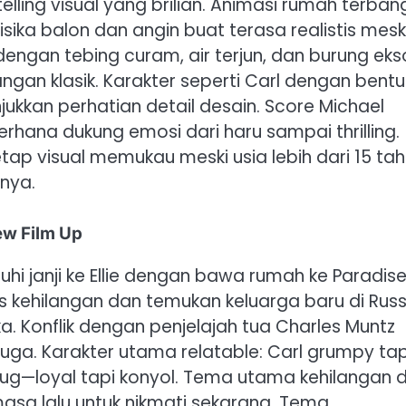
ling visual yang brilian. Animasi rumah terban
isika balon dan angin buat terasa realistis mesk
dengan tebing curam, air terjun, dan burung ekso
an klasik. Karakter seperti Carl dengan bentu
unjukkan perhatian detail desain. Score Michael
hana dukung emosi dari haru sampai thrilling.
etap visual memukau meski usia lebih dari 15 tah
tnya.
ew Film Up
nuhi janji ke Ellie dengan bawa rumah ke Paradis
as kehilangan dan temukan keluarga baru di Russe
ka. Konflik dengan penjelajah tua Charles Muntz
ga. Karakter utama relatable: Carl grumpy tap
h Dug—loyal tapi konyol. Tema utama kehilangan 
asa lalu untuk nikmati sekarang. Tema