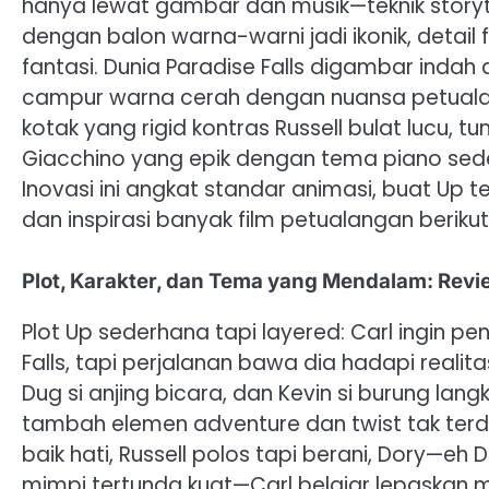
hanya lewat gambar dan musik—teknik storytel
dengan balon warna-warni jadi ikonik, detail f
fantasi. Dunia Paradise Falls digambar indah 
campur warna cerah dengan nuansa petualang
kotak yang rigid kontras Russell bulat lucu, t
Giacchino yang epik dengan tema piano seder
Inovasi ini angkat standar animasi, buat Up t
dan inspirasi banyak film petualangan beriku
Plot, Karakter, dan Tema yang Mendalam: Revi
Plot Up sederhana tapi layered: Carl ingin pe
Falls, tapi perjalanan bawa dia hadapi realit
Dug si anjing bicara, dan Kevin si burung lang
tambah elemen adventure dan twist tak terdu
baik hati, Russell polos tapi berani, Dory—e
mimpi tertunda kuat—Carl belajar lepaskan m