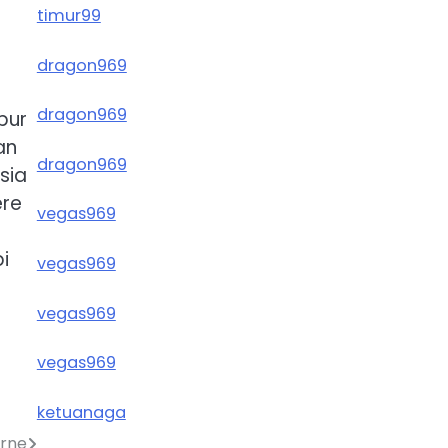
timur99
dragon969
dragon969
bur
an
dragon969
sia
ere
vegas969
i
vegas969
vegas969
vegas969
ketuanaga
urne