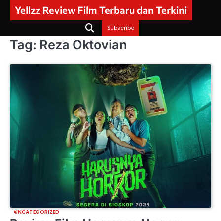
Skip
Yellzz Review Film Terbaru dan Terkini
to
content
Subscribe
Tag:
Reza Oktovian
UNCATEGORIZED