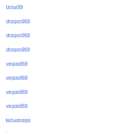
timur99
dragon969
dragon969
dragon969
vegas969
vegas969
vegas969
vegas969
ketuanaga