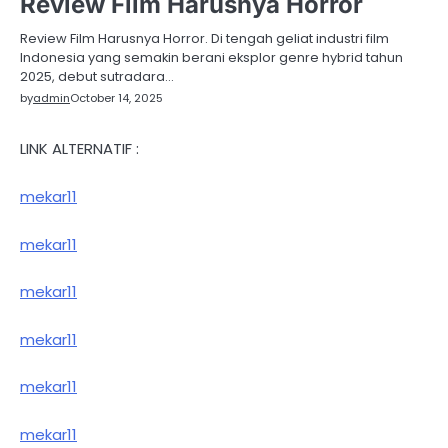
Review Film Harusnya Horror
Review Film Harusnya Horror. Di tengah geliat industri film
Indonesia yang semakin berani eksplor genre hybrid tahun
2025, debut sutradara…
by
admin
October 14, 2025
LINK ALTERNATIF :
mekar11
mekar11
mekar11
mekar11
mekar11
mekar11