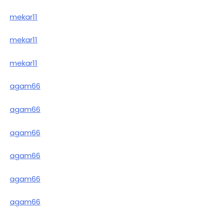
mekar11
mekar11
mekar11
agam66
agam66
agam66
agam66
agam66
agam66