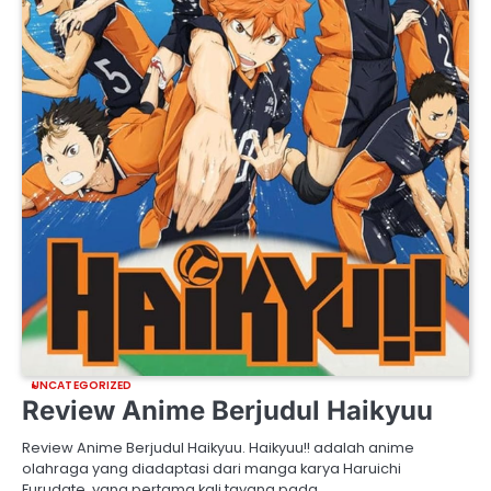
UNCATEGORIZED
Review Anime Berjudul Haikyuu
Review Anime Berjudul Haikyuu. Haikyuu!! adalah anime
olahraga yang diadaptasi dari manga karya Haruichi
Furudate, yang pertama kali tayang pada…