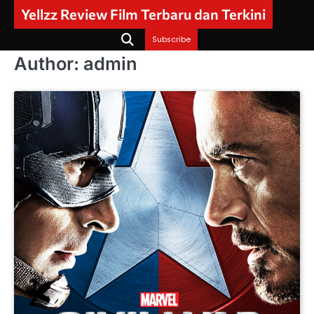
Skip
Yellzz Review Film Terbaru dan Terkini
to
content
Subscribe
Author:
admin