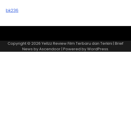
bk236
Sample
Page
Copyright © 2026
Yellzz Review Film Terbaru dan Terkini
| Brief
News by
Ascendoor
| Powered by
WordPress
.