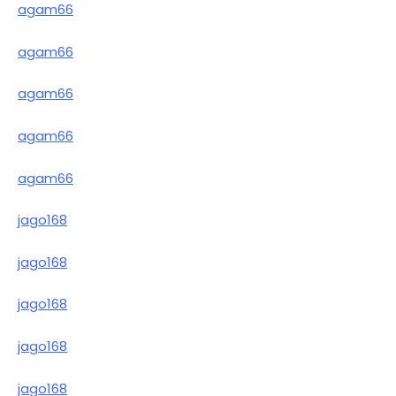
agam66
agam66
agam66
agam66
agam66
jago168
jago168
jago168
jago168
jago168