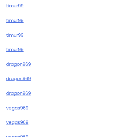
timur99
timur99
timur99
timur99
dragon969
dragon969
dragon969
vegas969
vegas969
vegas969