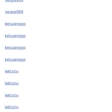
vegas969
ketuanaga
ketuanaga
ketuanaga
ketuanaga
lektoto
lektoto
lektoto
lektoto