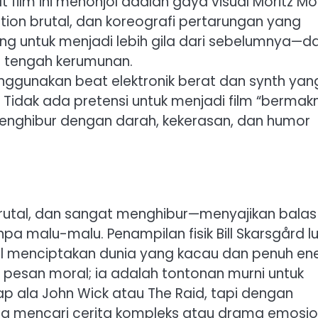
film ini menonjol adalah gaya visual Moritz Mo
on brutal, dan koreografi pertarungan yang
ng untuk menjadi lebih gila dari sebelumnya—da
i tengah kerumunan.
enggunakan beat elektronik berat dan synth yan
idak ada pretensi untuk menjadi film “bermakn
 menghibur dengan darah, kekerasan, dan humor
, brutal, dan sangat menghibur—menyajikan balas
 malu-malu. Penampilan fisik Bill Skarsgård l
il menciptakan dunia yang kacau dan penuh ene
 pesan moral; ia adalah tontonan murni untuk
p ala John Wick atau The Raid, tapi dengan
ang mencari cerita kompleks atau drama emosio