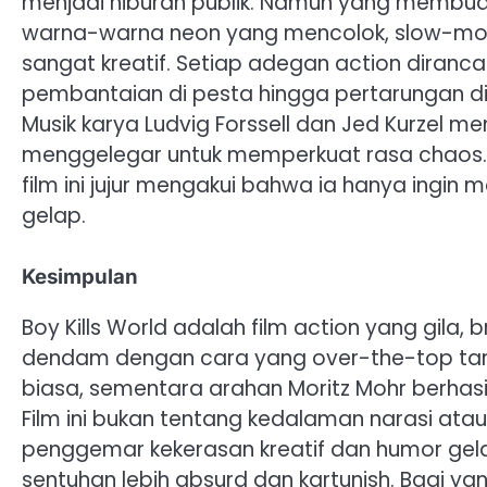
menjadi hiburan publik. Namun yang membuat 
warna-warna neon yang mencolok, slow-moti
sangat kreatif. Setiap adegan action diranca
pembantaian di pesta hingga pertarungan d
Musik karya Ludvig Forssell dan Jed Kurzel m
menggelegar untuk memperkuat rasa chaos. T
film ini jujur mengakui bahwa ia hanya ingin
gelap.
Kesimpulan
Boy Kills World adalah film action yang gila
dendam dengan cara yang over-the-top tanpa
biasa, sementara arahan Moritz Mohr berhas
Film ini bukan tentang kedalaman narasi atau
penggemar kekerasan kreatif dan humor gela
sentuhan lebih absurd dan kartunish. Bagi y