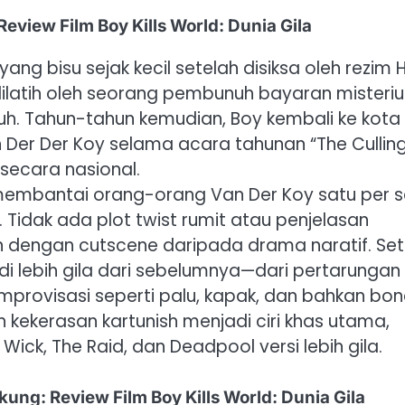
eview Film Boy Kills World: Dunia Gila
g bisu sejak kecil setelah disiksa oleh rezim H
dilatih oleh seorang pembunuh bayaran misteriu
h. Tahun-tahun kemudian, Boy kembali ke kota
er Der Koy selama acara tahunan “The Cullin
secara nasional.
y membantai orang-orang Van Der Koy satu per 
 Tidak ada plot twist rumit atau penjelasan
ion dengan cutscene daripada drama naratif. Se
 lebih gila dari sebelumnya—dari pertarungan
provisasi seperti palu, kapak, dan bahkan bo
kekerasan kartunish menjadi ciri khas utama,
ck, The Raid, dan Deadpool versi lebih gila.
ng: Review Film Boy Kills World: Dunia Gila