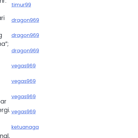
hr:
timur99
ri
dragon969
g
dragon969
a”;
dragon969
vegas969
vegas969
vegas969
uar
rgi.
vegas969
ketuanaga
nal,