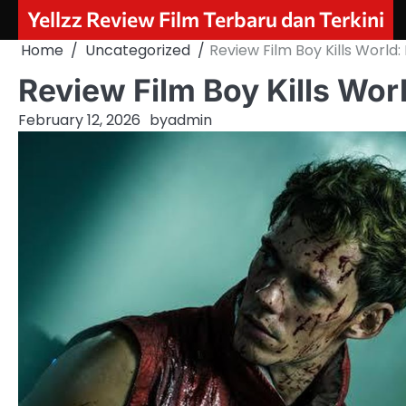
Skip
Yellzz Review Film Terbaru dan Terkini
to
Home
Uncategorized
Review Film Boy Kills World:
content
Review Film Boy Kills Worl
February 12, 2026
by
admin