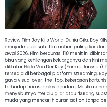
Review Film Boy Kills World: Dunia Gila. Boy K
menjadi salah satu film action paling liar d
awal 2026. Film berdurasi 110 menit ini dibi
bisu yang kehilangan keluarganya dan kini m
diktator Hilda Van Der Koy (Famke Janssen). D
tersedia di berbagai platform streaming, Bo
gaya visual over-the-top, kekerasan kartuni
terhadap narasi balas dendam. Meski mendap
menyebutnya “terlalu gila” atau “kurang subst
muda yang mencari hiburan action tanpa beb