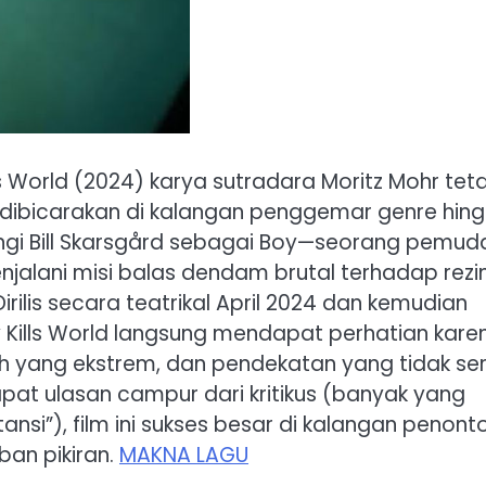
ills World (2024) karya sutradara Moritz Mohr tet
an dibicarakan di kalangan penggemar genre hin
ntangi Bill Skarsgård sebagai Boy—seorang pemud
enjalani misi balas dendam brutal terhadap rez
irilis secara teatrikal April 2024 dan kemudian
y Kills World langsung mendapat perhatian kare
sh yang ekstrem, dan pendekatan yang tidak ser
at ulasan campur dari kritikus (banyak yang
ansi”), film ini sukses besar di kalangan penont
an pikiran.
MAKNA LAGU