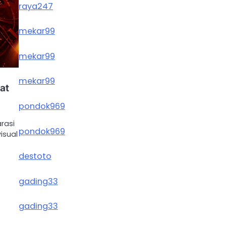
raya247
mekar99
mekar99
mekar99
at
pondok969
rasi
pondok969
isual
destoto
gading33
gading33