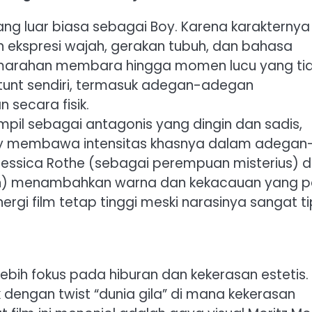
ang luar biasa sebagai Boy. Karena karakternya
n ekspresi wajah, gerakan tubuh, dan bahasa
emarahan membara hingga momen lucu yang ti
stunt sendiri, termasuk adegan-adegan
secara fisik.
pil sebagai antagonis yang dingin dan sadis,
oy membawa intensitas khasnya dalam adegan
Jessica Rothe (sebagai perempuan misterius) 
in) menambahkan warna dan kekacauan yang p
rgi film tetap tinggi meski narasinya sangat tip
a lebih fokus pada hiburan dan kekerasan estetis.
engan twist “dunia gila” di mana kekerasan