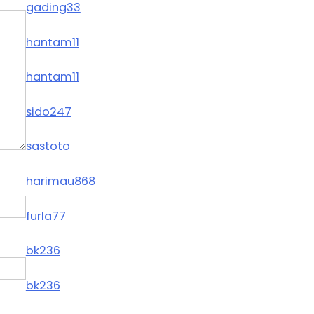
gading33
hantam11
hantam11
sido247
sastoto
harimau868
furla77
bk236
bk236