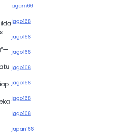
agam66
jago168
ilda
s
jago168
g”—
jago168
satu
jago168
jago168
tiap
jago168
neka
jago168
japan168