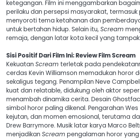
ketegangan. Film ini menggambarkan bagaim
perilaku dan persepsi masyarakat, termasuk p
menyoroti tema ketahanan dan pemberdayaa
untuk bertahan hidup. Selain itu,
Scream
meng
remaja, dengan latar kota kecil yang tamp
Sisi Positif Dari Film Ini: Review Film Scream
Kekuatan
Scream
terletak pada pendekatanny
cerdas Kevin Williamson memadukan horor
sekaligus tegang. Penampilan Neve Campbel
kuat dan relatable, didukung oleh aktor sep
menambah dinamika cerita. Desain Ghostface
simbol horor paling dikenal. Pengarahan We
kejutan, dan momen emosional, terutama d
Drew Barrymore. Musik latar karya Marco B
menjadikan
Scream
pengalaman horor yang 