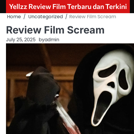
Skip
Yellzz Review Film Terbaru dan Terkini
to
Home
Uncategorized
Review Film Scream
content
Review Film Scream
July 25, 2025
by
admin