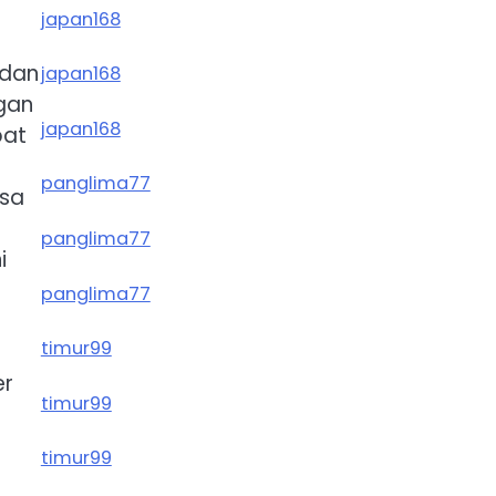
japan168
 dan
japan168
ngan
japan168
pat
panglima77
asa
panglima77
i
panglima77
timur99
er
timur99
timur99