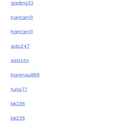
gading33
hantam11
hantam11
sido247
sastoto
harimau868
furla77
bk236
bk236