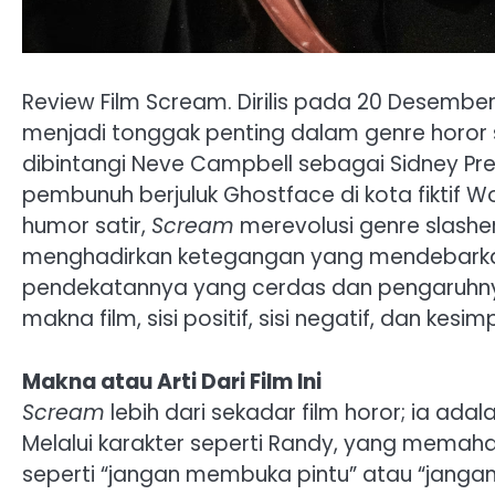
Review Film Scream. Dirilis pada 20 Desember
menjadi tonggak penting dalam genre horor slas
dibintangi Neve Campbell sebagai Sidney Pr
pembunuh berjuluk Ghostface di kota fiktif 
humor satir,
Scream
merevolusi genre slashe
menghadirkan ketegangan yang mendebarkan. H
pendekatannya yang cerdas dan pengaruhnya
makna film, sisi positif, sisi negatif, dan kesim
Makna atau Arti Dari Film Ini
Scream
lebih dari sekadar film horor; ia ada
Melalui karakter seperti Randy, yang memaham
seperti “jangan membuka pintu” atau “janga