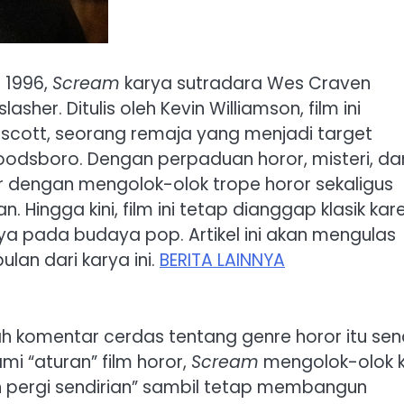
 1996,
Scream
karya sutradara Wes Craven
her. Ditulis oleh Kevin Williamson, film ini
escott, seorang remaja yang menjadi target
Woodsboro. Dengan perpaduan horor, misteri, da
r dengan mengolok-olok trope horor sekaligus
ingga kini, film ini tetap dianggap klasik kar
 pada budaya pop. Artikel ini akan mengulas
pulan dari karya ini.
BERITA LAINNYA
lah komentar cerdas tentang genre horor itu send
i “aturan” film horor,
Scream
mengolok-olok k
n pergi sendirian” sambil tetap membangun