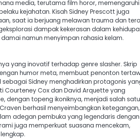
ana media, terutama film horor, memengaruhi
elaku kejahatan. Kisah Sidney Prescott juga
n, saat ia berjuang melawan trauma dan tero
eksplorasi dampak kekerasan dalam kehidupa
ak damai namun menyimpan rahasia kelam.
a yang inovatif terhadap genre slasher. Skrip
 dengan humor meta, membuat penonton terta
l sebagai Sidney menghadirkan protagonis yan
erti Courteney Cox dan David Arquette yang
, dengan topeng ikoniknya, menjadi salah satu
s Craven berhasil menyeimbangkan ketegangan,
alam adegan pembuka yang legendaris dengan
eltrami juga memperkuat suasana mencekam,
lengkap.