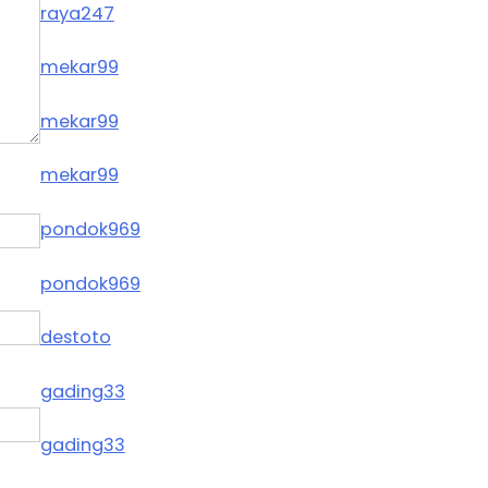
raya247
mekar99
mekar99
mekar99
pondok969
pondok969
destoto
gading33
gading33