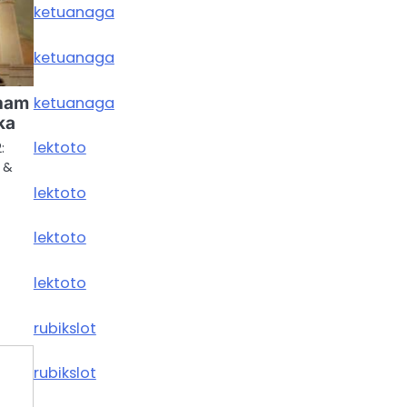
ketuanaga
ketuanaga
ketuanaga
aham
ka
lektoto
:
 &
lektoto
lektoto
lektoto
rubikslot
rubikslot