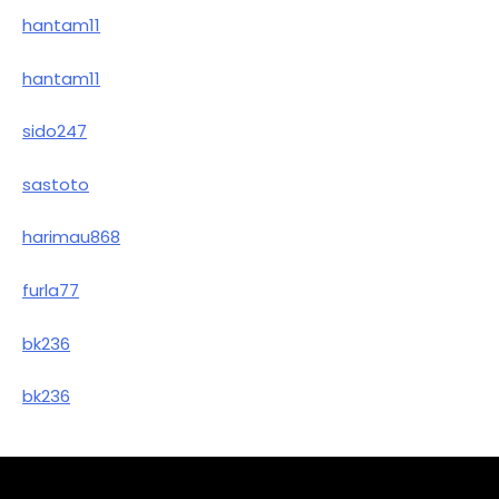
hantam11
hantam11
sido247
sastoto
harimau868
furla77
bk236
bk236
Sample