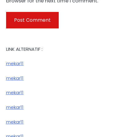
browser for the next time I comment.
LINK ALTERNATIF :
mekar11
mekar11
mekar11
mekar11
mekar11
mekar11