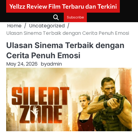
Skip
Yellzz Review Film Terbaru dan Terkini
to
content
Subscribe
Home
Uncategorized
Ulasan Sinema Terbaik dengan Cerita Penuh Emosi
Ulasan Sinema Terbaik dengan
Cerita Penuh Emosi
May 24, 2026
by
admin