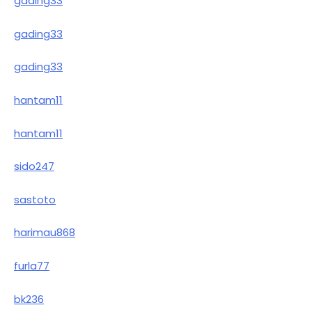
gading33
gading33
gading33
hantam11
hantam11
sido247
sastoto
harimau868
furla77
bk236