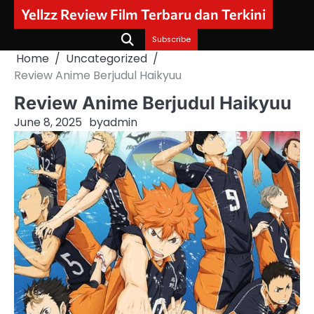
Skip
Yellzz Review Film Terbaru dan Terkini
to
content
Subscribe
Home
Uncategorized
Review Anime Berjudul Haikyuu
Review Anime Berjudul Haikyuu
June 8, 2025
by
admin