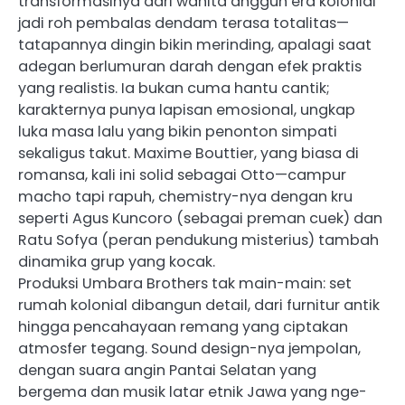
transformasinya dari wanita anggun era kolonial
jadi roh pembalas dendam terasa totalitas—
tatapannya dingin bikin merinding, apalagi saat
adegan berlumuran darah dengan efek praktis
yang realistis. Ia bukan cuma hantu cantik;
karakternya punya lapisan emosional, ungkap
luka masa lalu yang bikin penonton simpati
sekaligus takut. Maxime Bouttier, yang biasa di
romansa, kali ini solid sebagai Otto—campur
macho tapi rapuh, chemistry-nya dengan kru
seperti Agus Kuncoro (sebagai preman cuek) dan
Ratu Sofya (peran pendukung misterius) tambah
dinamika grup yang kocak.
Produksi Umbara Brothers tak main-main: set
rumah kolonial dibangun detail, dari furnitur antik
hingga pencahayaan remang yang ciptakan
atmosfer tegang. Sound design-nya jempolan,
dengan suara angin Pantai Selatan yang
bergema dan musik latar etnik Jawa yang nge-