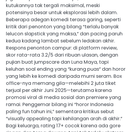
kutukannya tak tergali maksimal, meski
potensinya besar untuk eksplorasi lebih dalam.
Beberapa adegan komedi terasa garing, seperti
kritik dari penonton yang bilang “terlalu banyak
lelucon slapstick yang maksa,” dan pacing paruh
kedua kadang lambat sebelum ledakan akhir.
Respons penonton campur: di platform review,
skor rata-rata 3.2/5 dari ribuan ulasan, dengan
pujian buat jumpscare dan Luna Maya, tapi
keluhan soal ending yang “kurang puas” dan horor
yang lebih ke komedi daripada murni seram. Box
office-nya memang gila—melebihi 2 juta tiket
terjual per akhir Juni 2025—terutama karena
promosi viral di media sosial dan premiere yang
ramai. Penggemar bilang ini “horor Indonesia
paling fun tahun ini,” sementara kritikus sebut
“visually appealing tapi kehilangan arah di akhir.”
Bagi keluarga, rating 17+ cocok karena ada gore