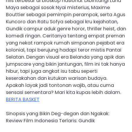
rilis terbesar di bioskop nasional. Dibintangi Luna
Maya sebagai sosok Nyai misterius, Maxime
Bouttier sebagai pemimpin perampok, serta Agus
Kuncoro dan Ratu Sofya sebagai kru kejahatan,
Gundik campur aduk genre horor, thriller heist, dan
komedi ringan. Ceritanya tentang empat preman
yang nekat rampok rumah simpanan pejabat era
kolonial, tapi berujung hadapi teror mistis Pantai
Selatan. Dengan visual era Belanda yang apik dan
jumpscare yang bikin jantungan, film ini tak hanya
hibur, tapi juga angkat isu tabu seperti
keserakahan dan kutukan warisan budaya.
Apakah layak jadi tontonan wajib, atau cuma
sensasi sementara? Mari kita kupas lebih dalam.
BERITA BASKET
Sinopsis yang Bikin Deg-degan dan Ngakak:
Review Film Indonesia Terlaris: Gundik