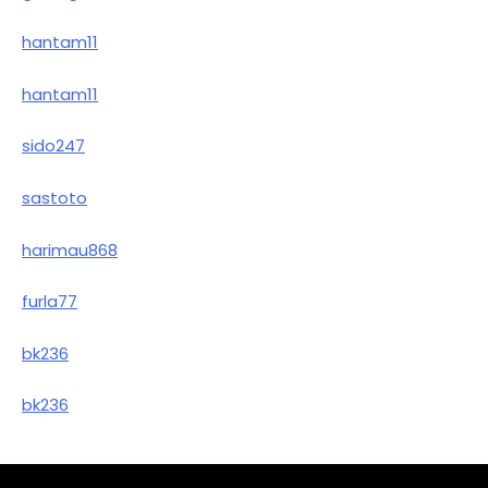
hantam11
hantam11
sido247
sastoto
harimau868
furla77
bk236
bk236