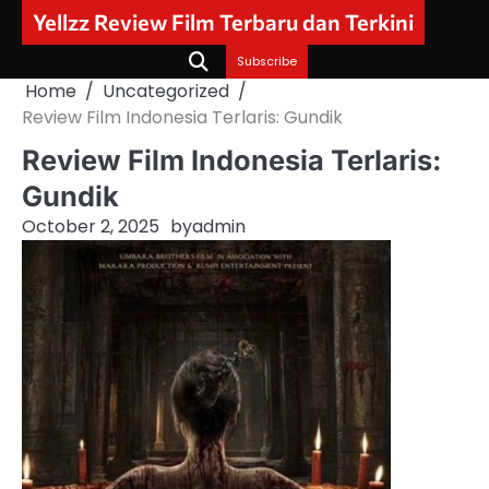
Skip
Yellzz Review Film Terbaru dan Terkini
to
content
Subscribe
Home
Uncategorized
Review Film Indonesia Terlaris: Gundik
Review Film Indonesia Terlaris:
Gundik
October 2, 2025
by
admin