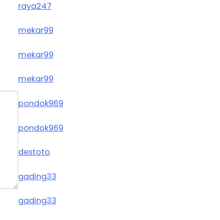
raya247
mekar99
mekar99
mekar99
pondok969
pondok969
destoto
gading33
gading33