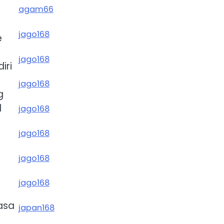
agam66
a
jago168
e
jago168
iri
jago168
g
l
jago168
jago168
jago168
jago168
asa
japan168