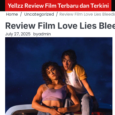
Skip
Yellzz Review Film Terbaru dan Terkini
to
Home
Uncategorized
Review Film Love Lies Bleed
content
Review Film Love Lies Ble
July 27, 2025
by
admin