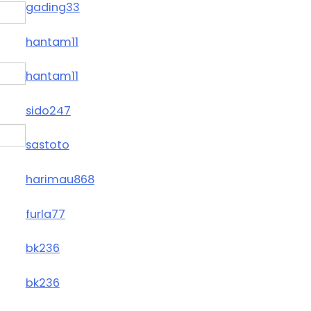
gading33
hantam11
hantam11
sido247
sastoto
harimau868
furla77
bk236
bk236