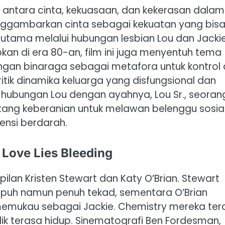
antara cinta, kekuasaan, dan kekerasan dalam
enggambarkan cinta sebagai kekuatan yang bis
tama melalui hubungan lesbian Lou dan Jacki
n di era 80-an, film ini juga menyentuh tema
ngan binaraga sebagai metafora untuk kontrol d
ritik dinamika keluarga yang disfungsional dan
hubungan Lou dengan ayahnya, Lou Sr., seoran
ntang keberanian untuk melawan belenggu sosia
uensi berdarah.
m Love Lies Bleeding
ilan Kristen Stewart dan Katy O’Brian. Stewart
apuh namun penuh tekad, sementara O’Brian
emukau sebagai Jackie. Chemistry mereka ter
ik terasa hidup. Sinematografi Ben Fordesman,