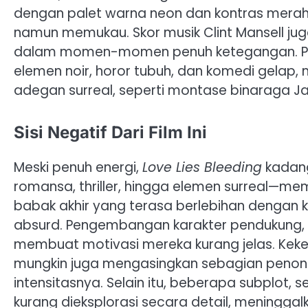
dengan palet warna neon dan kontras merah
namun memukau. Skor musik Clint Mansell 
dalam momen-momen penuh ketegangan. Pe
elemen noir, horor tubuh, dan komedi gelap, m
adegan surreal, seperti montase binaraga Ja
Sisi Negatif Dari Film Ini
Meski penuh energi,
Love Lies Bleeding
kadang
romansa, thriller, hingga elemen surreal—mem
babak akhir yang terasa berlebihan dengan ke
absurd. Pengembangan karakter pendukung, s
membuat motivasi mereka kurang jelas. Keke
mungkin juga mengasingkan sebagian penont
intensitasnya. Selain itu, beberapa subplot, se
kurang dieksplorasi secara detail, meninggal