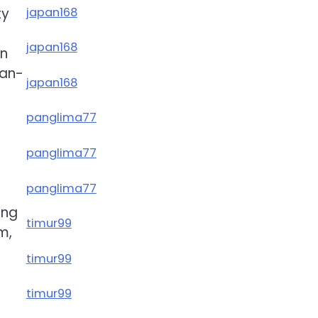
japan168
ty
japan168
n
gan-
japan168
panglima77
panglima77
panglima77
ang
timur99
m,
timur99
timur99