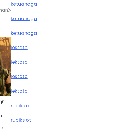
ketuanaga
wman
ketuanaga
ketuanaga
lektoto
lektoto
lektoto
lektoto
ty
rubikslot
lm
rubikslot
am