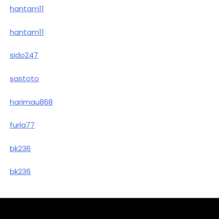
hantam11
hantam11
sido247
sastoto
harimau868
furla77
bk236
bk236
Sample