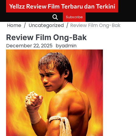
Skip
Yellzz Review Film Terbaru dan Terkini
to
content
Subscribe
Home
Uncategorized
Review Film Ong-Bak
Review Film Ong-Bak
December 22, 2025
by
admin