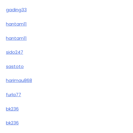
gading33
hantam11
hantam11
sido247
sastoto
harimau868
furla77
bk236
bk236