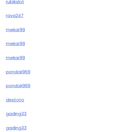
rubikslot
raya247
mekar99
mekar99
mekar99
pondok969
pondok969
destoto
gading33
gading33