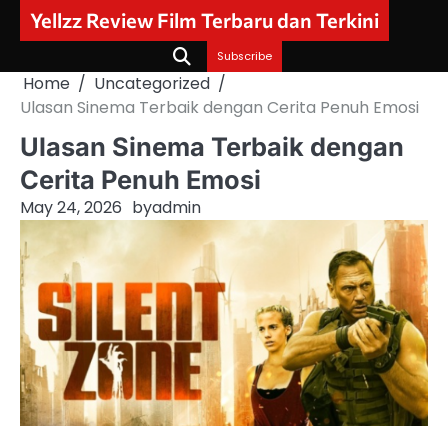
Skip
Yellzz Review Film Terbaru dan Terkini
to
content
Subscribe
Home
Uncategorized
Ulasan Sinema Terbaik dengan Cerita Penuh Emosi
Ulasan Sinema Terbaik dengan
Cerita Penuh Emosi
May 24, 2026
by
admin