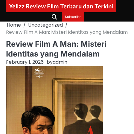
Skip
Yellzz Review Film Terbaru dan Terkini
to
content
Subscribe
Home
Uncategorized
Review Film A Man: Misteri Identitas yang Mendalam
Review Film A Man: Misteri
Identitas yang Mendalam
February 1, 2026
by
admin