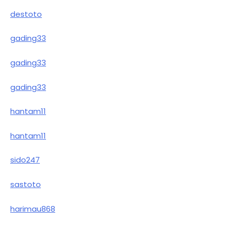
destoto
gading33
gading33
gading33
hantam11
hantam11
sido247
sastoto
harimau868