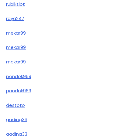
rubikslot
raya247
mekar99
mekar99
mekar99
pondok969
pondok969
destoto
gading33
gading33