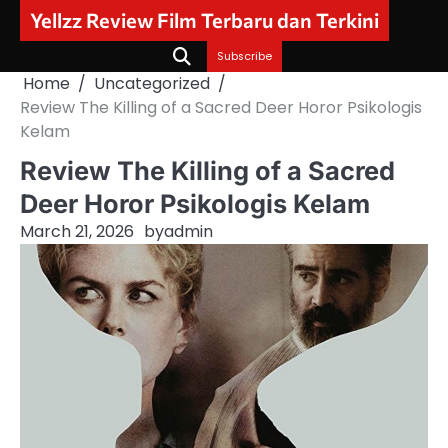
Skip
Yellzz Review Film Terbaru dan Terkini
to
content
Subscribe
Home
Uncategorized
Review The Killing of a Sacred Deer Horor Psikologis
Kelam
Review The Killing of a Sacred
Deer Horor Psikologis Kelam
March 21, 2026
by
admin