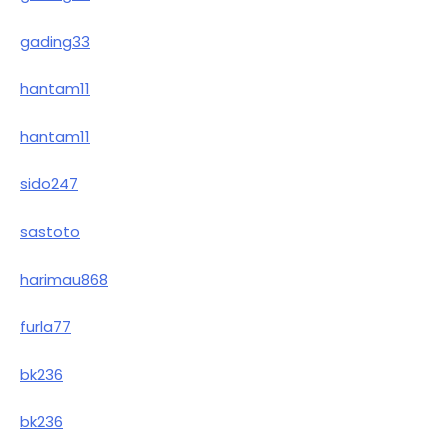
gading33
hantam11
hantam11
sido247
sastoto
harimau868
furla77
bk236
bk236