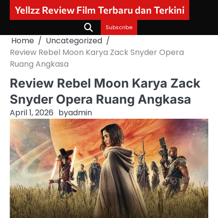
Skip
Yellzz Review Film Terbaru dan Terkini
to
content
Subscribe
Home
Uncategorized
Review Rebel Moon Karya Zack Snyder Opera
Ruang Angkasa
Review Rebel Moon Karya Zack
Snyder Opera Ruang Angkasa
April 1, 2026
by
admin