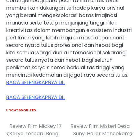
dorongan bagi para pecinta film untuk terus
memberikan dukungan terhadap karya orisinal
yang berani mengeksplorasi batas imajinasi
manusia serta tetap menjunjung tinggi nilai
kreativitas dalam membangun ekosistem industri
perfilman yang lebih maju di masa depan nanti
secara nyata tulus profesional dan hebat bagi
kita semua warga dunia internasional sekarang
secara tulus nyata dan hebat bagi seluruh
penikmat karya sinema berkualitas tinggi yang
mencintai kedamaian di jagat raya secara tulus.
BACA SELENGKAPNYA DI..
BACA SELENGKAPNYA DI..
UNCATEGORIZED
Review Film Mickey 17
Review Film Misteri Desa
Post
Karya Terbaru Bong
Sunyi Horor Mencekam
navigation